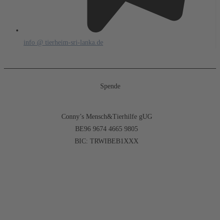
info @ tierheim-sri-lanka.de
Spende
Conny’s Mensch&Tierhilfe gUG
BE96 9674 4665 9805
BIC: TRWIBEB1XXX