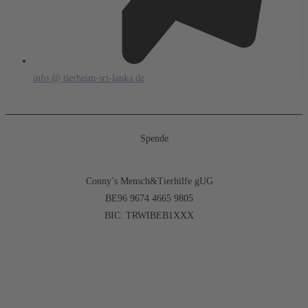
info @ tierheim-sri-lanka.de
Spende
Conny’s Mensch&Tierhilfe gUG
BE96 9674 4665 9805
BIC: TRWIBEB1XXX